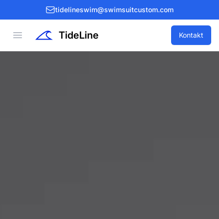
tidelineswim@swimsuitcustom.com
TideLine
Open menu
Kontakt