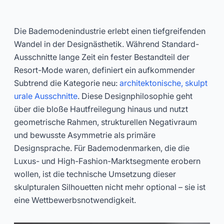
Architektonische Bademode:
Leitfaden für skulpturale Cut-
Die Bademodenindustrie erlebt einen tiefgreifenden
out-Designs
Wandel in der Designästhetik. Während Standard-
Ausschnitte lange Zeit ein fester Bestandteil der
2026-06
Dayu
Resort-Mode waren, definiert ein aufkommender
Subtrend die Kategorie neu:
architektonische, skulpt
urale Ausschnitte
. Diese Designphilosophie geht
Jetzt Beraten Lassen
über die bloße Hautfreilegung hinaus und nutzt
geometrische Rahmen, strukturellen Negativraum
und bewusste Asymmetrie als primäre
Designsprache. Für Bademodenmarken, die die
Luxus- und High-Fashion-Marktsegmente erobern
wollen, ist die technische Umsetzung dieser
skulpturalen Silhouetten nicht mehr optional – sie ist
eine Wettbewerbsnotwendigkeit.