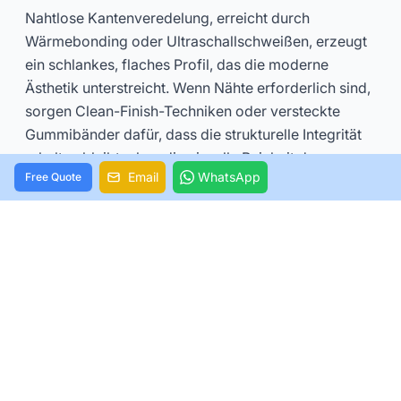
Nahtlose Kantenveredelung, erreicht durch
Wärmebonding oder Ultraschallschweißen, erzeugt
ein schlankes, flaches Profil, das die moderne
Ästhetik unterstreicht. Wenn Nähte erforderlich sind,
sorgen Clean-Finish-Techniken oder versteckte
Gummibänder dafür, dass die strukturelle Integrität
erhalten bleibt, ohne die visuelle Reinheit des
Email
WhatsApp
Free Quote
Ausschnitts zu beeinträchtigen.