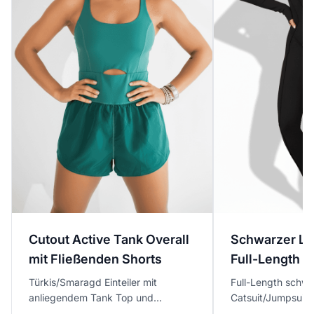
Cutout Active Tank Overall
Schwarzer Lo
mit Fließenden Shorts
Full-Length J
Türkis/Smaragd Einteiler mit
Full-Length schwa
anliegendem Tank Top und
Catsuit/Jumpsuit 
auffälligem Midriff-Cutout,
mit Kontur-Nahtde