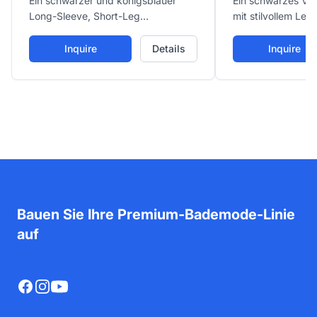
Ein schwarzer und königsblauer
Ein schwarzes V-
Long-Sleeve, Short-Leg
mit stilvollem Leo
Neoprenanzug für Kinder, mit
Akzentband und 
vollem Frontreißverschluss für
Bikini-Bottoms, bie
Inquire
Details
Inquire
einfaches Anziehen und thermischer
Passform und mo
Isolierung für sicheres Wasserspiel.
für Strand- und Po
Bauen Sie Ihre Premium-Bademode-Linie
auf
Facebook
Instagram
YouTube