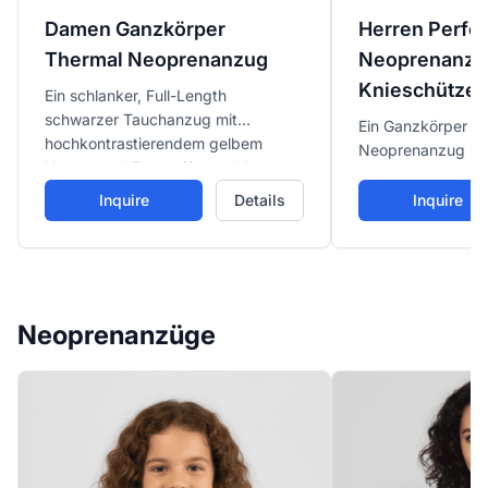
Damen Ganzkörper
Herren Perfo
Thermal Neoprenanzug
Neoprenanzu
Knieschützer
Ein schlanker, Full-Length
schwarzer Tauchanzug mit
Ein Ganzkörper s
hochkontrastierendem gelbem
Neoprenanzug mit 
Kragen und Frontreißverschluss,
und weißen Kontur
entwickelt für maximale Abdeckung
und Armen und da
Inquire
Details
Inquire
und thermischen Schutz in kühleren
texturierten Knies
Gewässern.
professionelles T
Neoprenanzüge