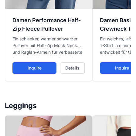
Damen Performance Half-
Damen Basic 
Zip Fleece Pullover
Crewneck T-S
Ein schlanker, warmer schwarzer
Ein weiches, leic
Pullover mit Half-Zip Mock Neck
T-Shirt in einem r
und Raglan-Ärmeln für verbesserte
entwickelt für täg
Beweglichkeit und Komfort beim
oder Layering in 
Outdoor- oder Kaltwetter-Training.
Athleisure-Outfits.
Inquire
Details
Inquire
Leggings