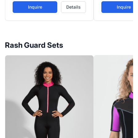
übergehend in lockere, fließende
Daumenlöchern, b
Inquire
Details
Inquire
Laufshorts. Perfekt für aktive
Abdeckung und F
Workouts mit atmungsaktivem
Performance-Aktiv
Komfort.
Rash Guard Sets