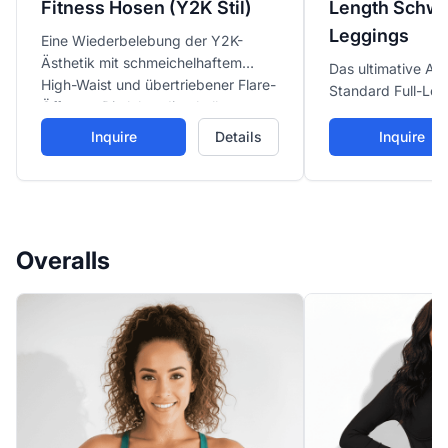
Fitness Hosen (Y2K Stil)
Length Schwa
Leggings
Eine Wiederbelebung der Y2K-
Ästhetik mit schmeichelhaftem
Das ultimative All
High-Waist und übertriebener Flare-
Standard Full-Len
Öffnung. Die lebendige hellrosa
bequemem breite
Farbe macht dies zu einem
Vielseitiges Desig
Inquire
Details
Inquire
herausragenden Stück für modische
Casual-Wear, lei
Workouts oder Casual-Looks.
Layering.
Overalls