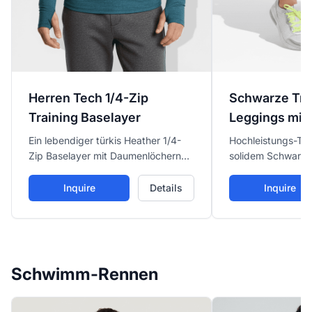
Herren Tech 1/4-Zip
Schwarze Tra
Training Baselayer
Leggings mit 
Ein lebendiger türkis Heather 1/4-
Hochleistungs-Tra
Zip Baselayer mit Daumenlöchern
solidem Schwarz m
für sicheren Sitz und Wärme, mit
Komprimierungste
Feuchtigkeitsmanagement für
entwickelt für int
Inquire
Details
Inquire
Kaltwetter-Läufe oder Layering.
und sportliche Akt
schmeichelhaftem 
Schwimm-Rennen