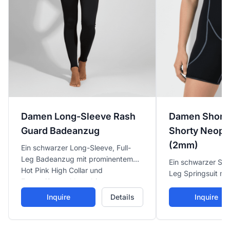
Damen Long-Sleeve Rash
Damen Short
Guard Badeanzug
Shorty Neop
(2mm)
Ein schwarzer Long-Sleeve, Full-
Leg Badeanzug mit prominentem
Ein schwarzer Sho
Hot Pink High Collar und
Leg Springsuit mi
Frontreißverschluss, bietet
Magenta-Kontrast
ausgezeichneten Sonnenschutz und
Schultern und dun
Inquire
Details
Inquire
eine körpernahe Silhouette für
Flatlock-Naht, gee
Schwimmen und Surfen.
Oberflächen-Wass
Warmwasser-Aktiv