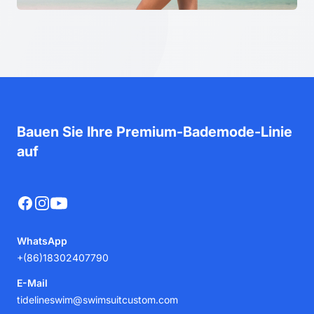
Bauen Sie Ihre Premium-Bademode-Linie
auf
Facebook
Instagram
YouTube
WhatsApp
+(86)18302407790
E-Mail
tidelineswim@swimsuitcustom.com